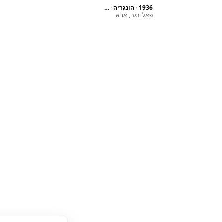
1936 · הונגריה · בודפשט · Rákóczi way 82.
פאל ורגה, אבא